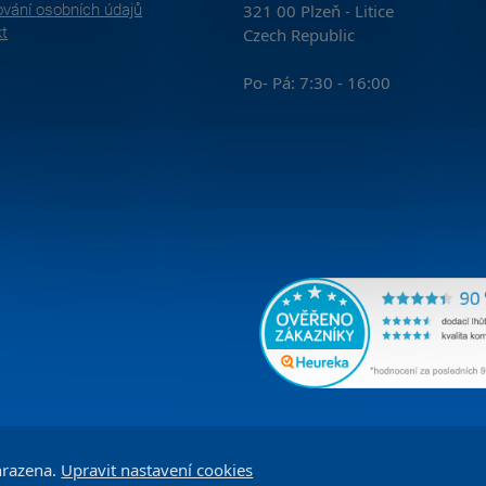
vání osobních údajů
321 00 Plzeň - Litice
kt
Czech Republic
Po- Pá: 7:30 - 16:00
hrazena.
Upravit nastavení cookies