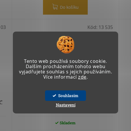
Do košíku
 03
Kód:
13 535
Tento web používá soubory cookie.
Dalším procházením tohoto webu
vyjadřujete souhlas s jejich používáním.
Více informací
zde
.
Souhlasím
"
OCHRANNÁ MANŽETA PRO PRŮTOKOMĚRY
Nastavení
LM OG
Skladem