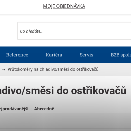
MOJE OBJEDNÁVKA
Reference
Kariéra
Servis
B2B spol
Průtokoměry na chladivo/směsi do ostřikovačů
adivo/směsi do ostřikovačů
jprodávanější
Abecedně