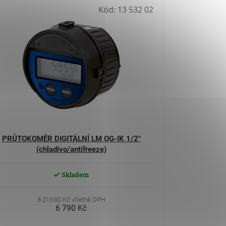
Kód:
13 532 02
PRŮTOKOMĚR DIGITÁLNÍ LM OG-IK 1/2"
(chladivo/antifreeze)
Skladem
8 215,90 Kč včetně DPH
6 790 Kč