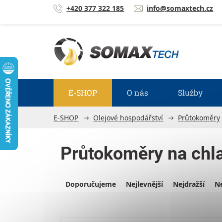
Přejít na obsah
+420 377 322 185
info@somaxtech.cz
E-SHOP
O nás
Služby
E-SHOP
Olejové hospodářství
Průtokoměry
Průtokoměry na chl
Výpis produktů
Řazení produktů
Doporučujeme
Nejlevnější
Nejdražší
Ne