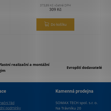
373,89 Kč včetně DPH
309 Kč
Do košíku
Ovládací prvky výpisu
Vlastní realizační a montážní
Evropští dodavatelé
tým
ace
Kamenná prodejna
SOMAX TECH spol. s.r. o.
mační řád
Na Trávníku 20
dní podmínky