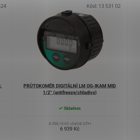
524
Kód:
13 531 02
,
PRŮTOKOMĚR DIGITÁLNÍ LM OG-IKAM MID
1/2" (antifreeze/chladivo)
Skladem
8 396,19 Kč včetně DPH
6 939 Kč