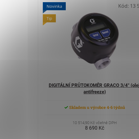
Kód:
13 
Novinka
Tip
DIGITÁLNÍ PRŮTOKOMĚR GRACO 3/4" (olej
antifreeze)
Skladem u výrobce 4-6 týdnů
10 514,90 Kč včetně DPH
8 690 Kč