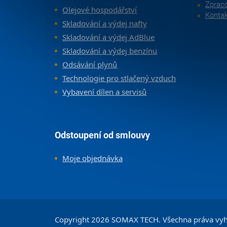
Zpraco
Olejové hospodářství
Konta
Skladování a výdej nafty
Skladování a výdej AdBlue
Skladování a výdej benzínu
Odsávání plynů
Technologie pro stlačený vzduch
Vybavení dílen a servisů
Odstoupení od smlouvy
Moje objednávka
Copyright 2026
SOMAX TECH
. Všechna práva vy