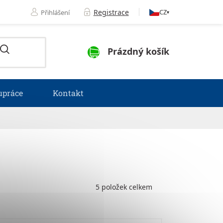
Registrace
CZ
Přihlášení
▾
NÁKUPNÍ KOŠÍK
Prázdný košík
upráce
Kontakt
5
položek celkem