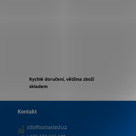
Rychlé doručení, většina zboží
skladem
Kontakt
info
@
somaxtech.cz
+420 377 322 185